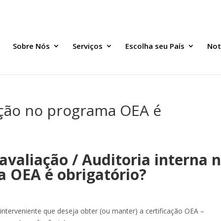
Sobre Nós
Serviços
Escolha seu País
Not
ação no programa OEA é
valiação / Auditoria interna 
 OEA é obrigatório?
nterveniente que deseja obter (ou manter) a certificação OEA –