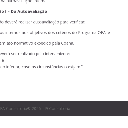
ma autoavaliação interna.
o I – Da Autoavaliação
ão deverá realizar autoavaliação para verificar:
os internos aos objetivos dos critérios do Programa OEA; e
s em ato normativo expedido pela Coana.
verá ser realizado pelo interveniente:
; e
do inferior, caso as circunstâncias o exijam.”
EA Consultoria® 2026 - I9 Consultoria