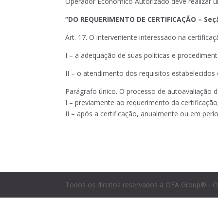
Operador Econômico Autorizado deve realizar u
“DO REQUERIMENTO DE CERTIFICAÇÃO – Seçã
Art. 17. O interveniente interessado na certificaç
I – a adequação de suas políticas e procediment
II – o atendimento dos requisitos estabelecido
Parágrafo único. O processo de autoavaliação de
I – previamente ao requerimento da certificação
II – após a certificação, anualmente ou em perío
Todos os direitos reservados a OEA Group® - O