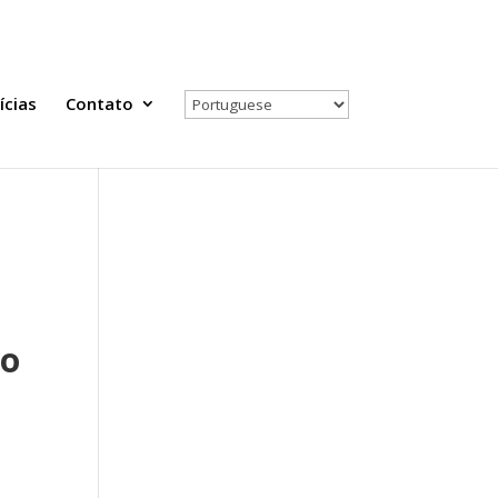
Todas as Notícias
Selecione seu país
ícias
Contato
no