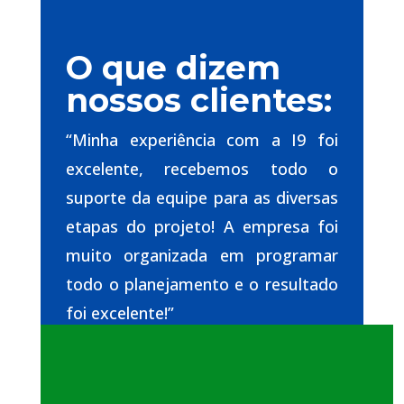
O que dizem
nossos clientes:
“Minha experiência com a I9 foi
excelente, recebemos todo o
suporte da equipe para as diversas
etapas do projeto! A empresa foi
muito organizada em programar
todo o planejamento e o resultado
foi excelente!”