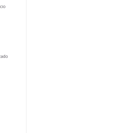
cio
zado