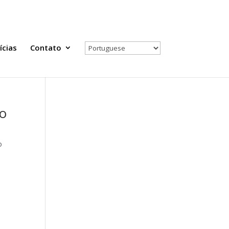
Todas as Notícias
Selecione seu país
ícias
Contato
to
o