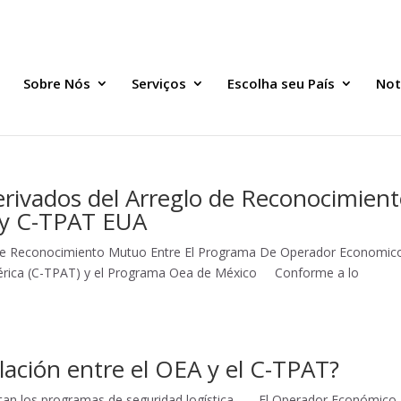
Sobre Nós
Serviços
Escolha seu País
Not
rivados del Arreglo de Reconocimien
 y C-TPAT EUA
o de Reconocimiento Mutuo Entre El Programa De Operador Economic
mérica (C-TPAT) y el Programa Oea de México Conforme a lo
lación entre el OEA y el C-TPAT?
ctan los programas de seguridad logística El Operador Económico