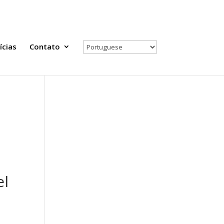
Todas as Notícias
Selecione seu país
ícias
Contato
el