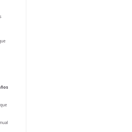
s
que
años
 que
anual