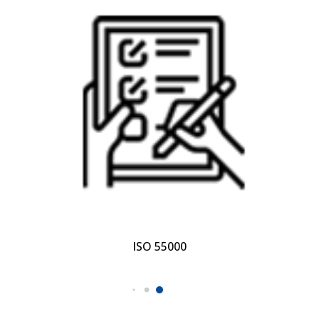
PBQP-H SiAC