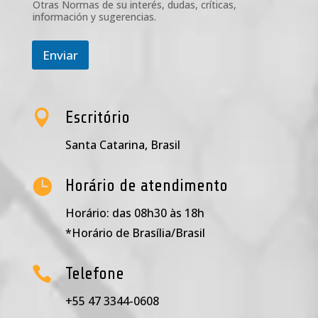
c
Otras Normas de su interés, dudas, críticas,
a
información y sugerencias.
c
i
Enviar
ó
n
*

Escritório
Santa Catarina, Brasil

Horário de atendimento
Horário: das 08h30 às 18h
*Horário de Brasília/Brasil

Telefone
+55 47 3344-0608