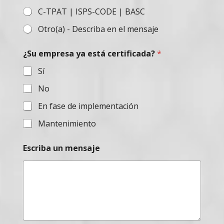
C-TPAT | ISPS-CODE | BASC
Otro(a) - Describa en el mensaje
c
¿Su empresa ya está certificada?
*
e
r
Sí
t
i
No
f
i
En fase de implementación
c
a
Mantenimiento
d
a
Escriba un mensaje
?
c
e
r
t
i
f
i