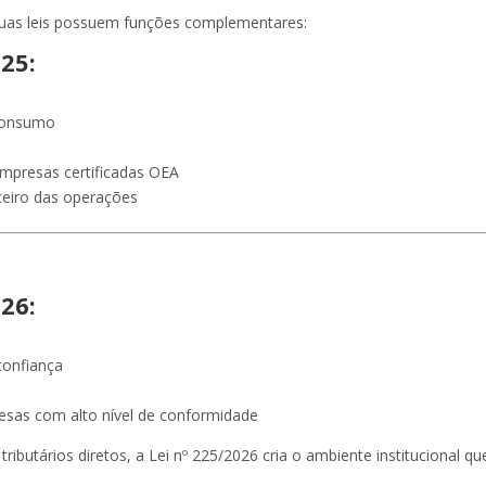
duas leis possuem funções complementares:
25:
 consumo
 empresas certificadas OEA
nceiro das operações
26:
confiança
esas com alto nível de conformidade
ributários diretos, a Lei nº 225/2026 cria o ambiente institucional qu