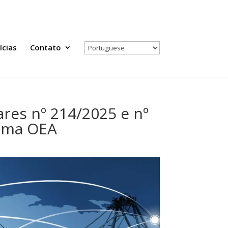
Todas as Notícias
Selecione seu país
ícias
Contato
res nº 214/2025 e nº
rama OEA