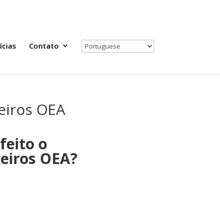
Todas as Notícias
Selecione seu país
ícias
Contato
eiros OEA
feito o
eiros OEA?