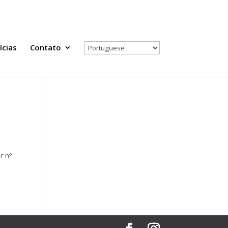
Todas as Notícias
Selecione seu país
ícias
Contato
r nº