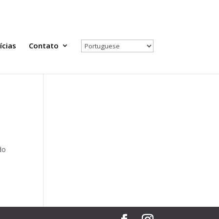
Todas as Notícias
Selecione seu país
ícias
Contato
do