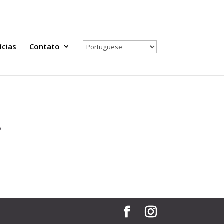
Todas as Notícias
Selecione seu país
ícias
Contato
o