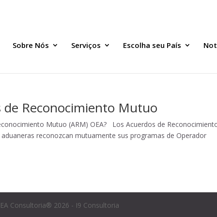
Sobre Nós
Serviços
Escolha seu País
Not
s de Reconocimiento Mutuo
Reconocimiento Mutuo (ARM) OEA? Los Acuerdos de Reconocimient
es aduaneras reconozcan mutuamente sus programas de Operador
EA Consultoria® 2026 - I9 Consultoria