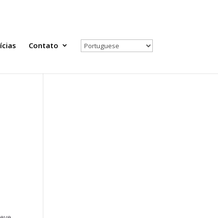
Todas as Notícias
Selecione seu país
ícias
Contato
teve