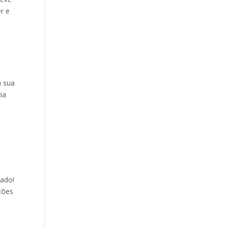
r e
u sua
ia
zado!
ções