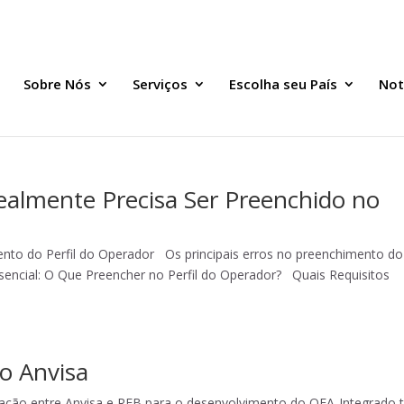
Sobre Nós
Serviços
Escolha seu País
Not
ealmente Precisa Ser Preenchido no
ento do Perfil do Operador Os principais erros no preenchimento do
sencial: O Que Preencher no Perfil do Operador? Quais Requisitos
o Anvisa
ção entre Anvisa e RFB para o desenvolvimento do OEA-Integrado 