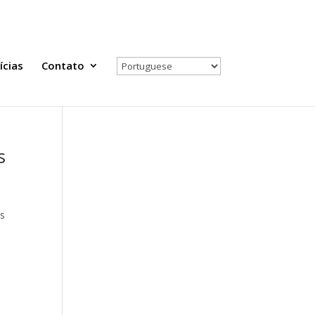
Todas as Notícias
Selecione seu país
ícias
Contato
s
os