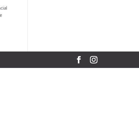
cial
de