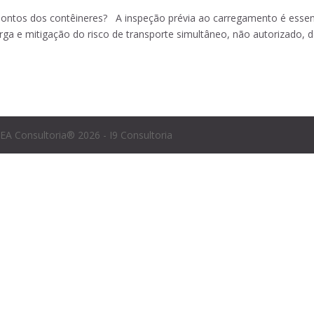
pontos dos contêineres? A inspeção prévia ao carregamento é essen
arga e mitigação do risco de transporte simultâneo, não autorizado, 
EA Consultoria® 2026 - I9 Consultoria